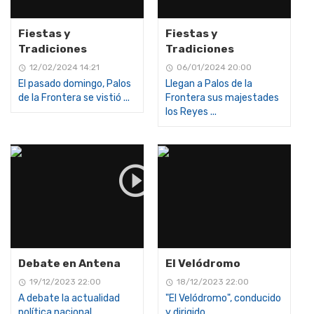
Fiestas y
Fiestas y
Tradiciones
Tradiciones
12/02/2024 14:21
06/01/2024 20:00
El pasado domingo, Palos
Llegan a Palos de la
de la Frontera se vistió ...
Frontera sus majestades
los Reyes ...
Debate en Antena
El Velódromo
19/12/2023 22:00
18/12/2023 22:00
A debate la actualidad
"El Velódromo", conducido
política nacional,
y dirigido ...