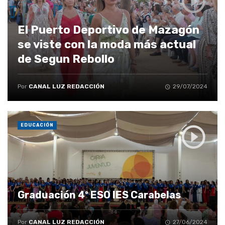
El Puerto Deportivo de Mazagón
se viste con la moda más actual
de Segun Rebollo
Por
CANAL LUZ REDACCIÓN
29/07/2024
EDUCACIÓN
Graduación 4º ESO IES Carabelas
Por
CANAL LUZ REDACCIÓN
27/06/2024