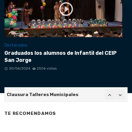
Destacados
Graduados los alumnos de Infantil del CEIP
San Jorge
20/06/2024
2506 vistas
Clausura Talleres Municipales
Los alumnos de 6º del CEIP San Jorge cierran su eta
Gran entrega de los Oscars en el Colegio Hermanos 
TE RECOMENDAMOS
El Puerto Deportivo de Mazagón se viste con la mod