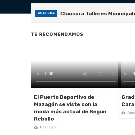
Clausura Talleres Municipal
CULTURA
Los alumnos de 6º del CE
DESTACADOS
Gran entrega de los Osc
DESTACADOS
TE RECOMENDAMOS
El Puerto Deportivo de M
ACTUALIDAD
Graduación 4º ESO IES Ca
EDUCACIÓN
El Puerto Deportivo de
Grad
Mazagón se viste con la
Cara
moda más actual de Segun
Desc
Rebollo
Descargar