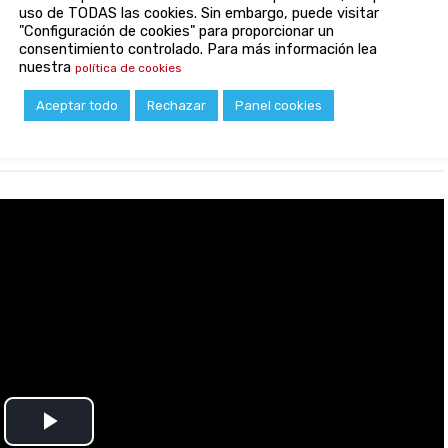
Los alumnos de 6º del CEIP
uso de TODAS las cookies. Sin embargo, puede visitar
"Configuración de cookies" para proporcionar un
San Jorge cierran su etapa
consentimiento controlado. Para más información lea
de Primaria
nuestra
política de cookies
Aceptar todo
Rechazar
Panel cookies