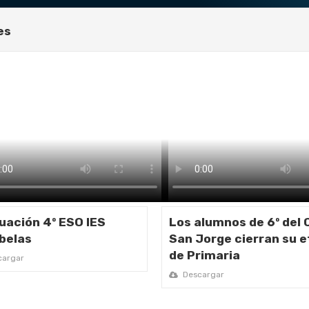
es
IP San Jorge cierran su etapa de Primaria
ars en el Colegio Hermanos Pinzón
azagón se viste con la moda más actual de Segun R
rabelas
uación 4º ESO IES
Los alumnos de 6º del 
belas
San Jorge cierran su 
de Primaria
argar
Descargar