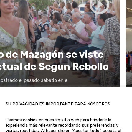
o de Mazagón se viste
ctual de Segun Rebollo
strado el pasado sábado en el
29/07/2024
SU PRIVACIDAD ES IMPORTANTE PARA NOSOTROS
Usamos cookies en nuestro sitio web para brindarle la
experiencia más relevante recordando sus preferencias y
DESTACADOS
visitas repetidas. Al hacer clic en "Aceptar todo", acepta el