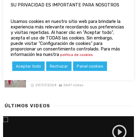
SU PRIVACIDAD ES IMPORTANTE PARA NOSOTROS
El Hnos Pinzón despide el curso con la
celebración de su particular Eurovisión.
Usamos cookies en nuestro sitio web para brindarle la
experiencia más relevante recordando sus preferencias
22/06/2023
2958 vistas
y visitas repetidas. Al hacer clic en "Aceptar todo",
acepta el uso de TODAS las cookies. Sin embargo,
Adelina Infante presenta su colección «No ni
puede visitar "Configuración de cookies" para
ná» en Huelva Flamenca 2024
proporcionar un consentimiento controlado. Para más
información lea nuestra
política de cookies
05/02/2024
2863 vistas
Aceptar todo
Rechazar
Panel cookies
El Puerto Deportivo de Mazagón se viste con
la moda más actual de Segun Rebollo
29/07/2024
2647 vistas
ÚLTIMOS VIDEOS