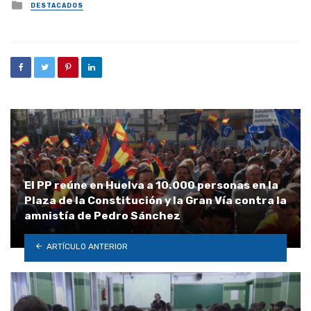
Posted
DESTACADOS
in
El PP reúne en Huelva a 10.000 personas en la
Plaza de la Constitución y la Gran Vía contra la
amnistía de Pedro Sánchez
ARTÍCULO ANTERIOR