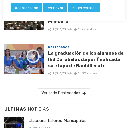
DESTACADOS
Aceptar todo
Rechazar
Panel cookies
El CEIP Hermanos Pinzón gradúa
a sus escolares de 6º de
Primaria
17/06/2024
1927 vistas
DESTACADOS
La graduación de los alumnos de
IES Carabelas da por finalizada
su etapa de Bachillerato
17/06/2024
1302 vistas
Ver todo Destacados
ÚLTIMAS
NOTICIAS
Clausura Talleres Municipales